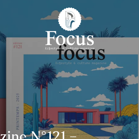
zine N°121 –