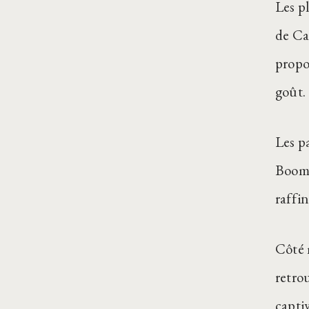
Les p
de Ca
propos
goût.
Les p
Boome
raffi
Côté 
retro
capti