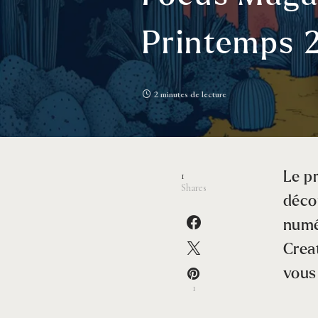
Printemps 
2 minutes de lecture
1
Le pr
Shares
déco
numé
Creat
vous 
1