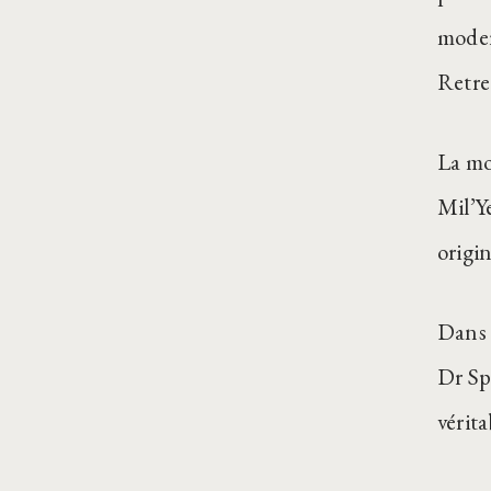
moder
Retre
La mo
Mil’Ye
origin
Dans 
Dr Sp
vérita