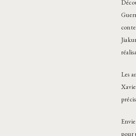
Décou
Guerr
conte
Jiaku
réali
Les a
Xavier
précis
Envie
pour 