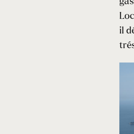
gas
Loc
il 
tré