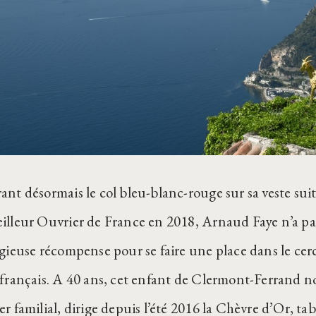
nt désormais le col bleu-blanc-rouge sur sa veste suit
illeur Ouvrier de France en 2018, Arnaud Faye n’a pa
igieuse récompense pour se faire une place dans le cer
 français. A 40 ans, cet enfant de Clermont-Ferrand no
er familial, dirige depuis l’été 2016 la Chèvre d’Or, t