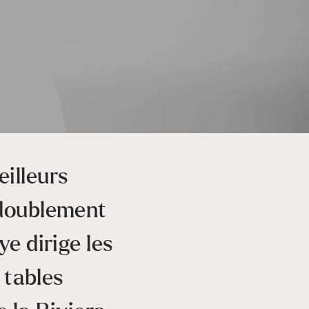
illeurs
 doublement
ye dirige les
 tables