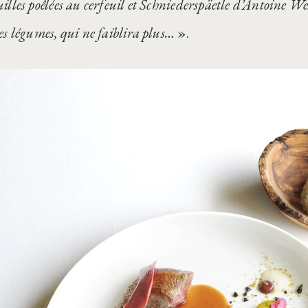
illes poêlées au cerfeuil et Schniederspäetle d’Antoine 
es légumes, qui ne faiblira plus…
».