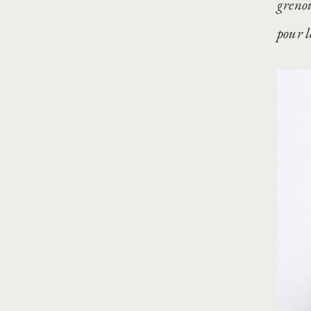
grenou
pour l