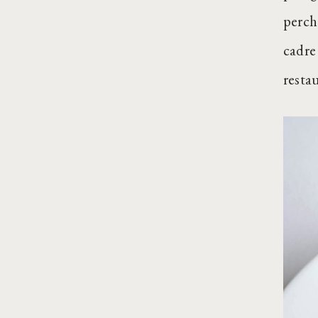
perch
cadre
resta