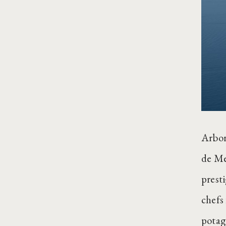
Arbora
de Me
prest
chefs
potag