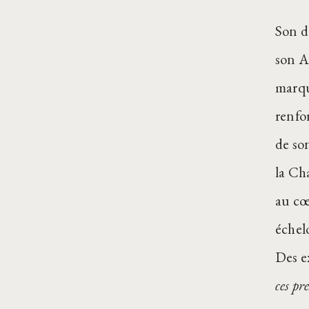
Son d
son A
marqu
renfo
de son
la Ch
au cœ
échel
Des e
ces pr