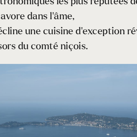
tronomiques les plus réputées de
avore dans l’âme,
décline une cuisine d’exception ré
sors du comté niçois.