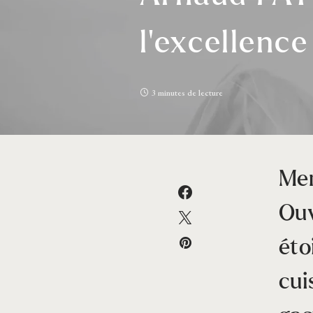
l’excellenc
3 minutes de lecture
Mem
Ouv
éto
cui