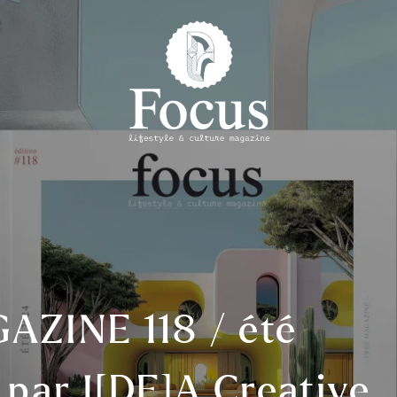
ZINE 118 / été
par I[DE]A Creative