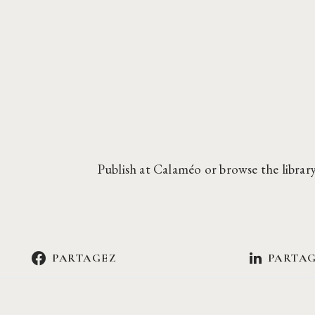
Publish
at
Calaméo
or
browse
the library
PARTAGEZ
PARTA