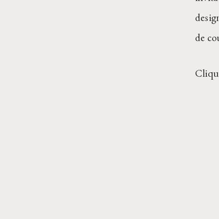
desig
de co
Cliqu