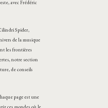
reste, avec Frédéric
ilindri Spider,
nivers de la musique
nt les frontières
rtes, notre section
ture, de conseils
chaque page est une
uvrir ces mondes où le