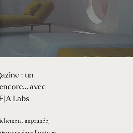
azine : un
s encore… avec
DE]A Labs
raîchement imprimée,
pirations dans l’univers