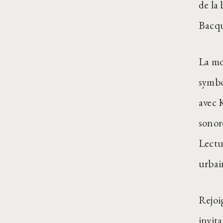
de la 
Bacqui
La mob
symbo
avec 
sonor
Lectu
urbain
Rejoi
invita