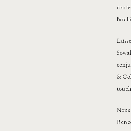
conte
l’arch
Laiss
Sowak
conju
& Col
touch
Nous 
Renco