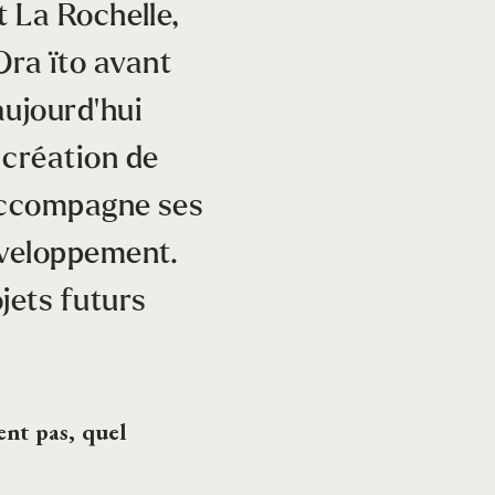
t La Rochelle,
Ora ïto avant
aujourd’hui
 création de
l accompagne ses
éveloppement.
jets futurs
ent pas, quel