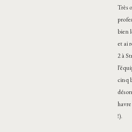
Très 
profes
bien 
et ai 
2 à St
l’équi
cinq b
désorm
havre 
!).