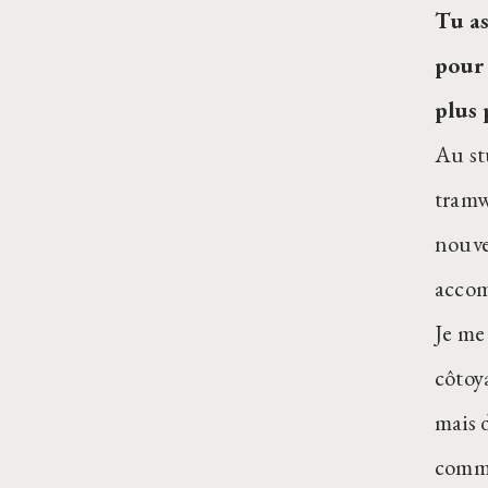
Tu as
pour 
plus 
Au st
tramw
nouve
accom
Je me
côtoy
mais 
comme