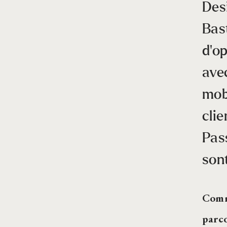
Desi
Bas
d’o
ave
mobi
cli
Pass
son
Comme
parco