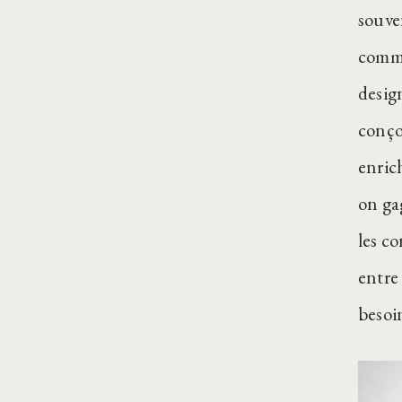
souve
commu
design
conço
enric
on gag
les c
entre 
besoin