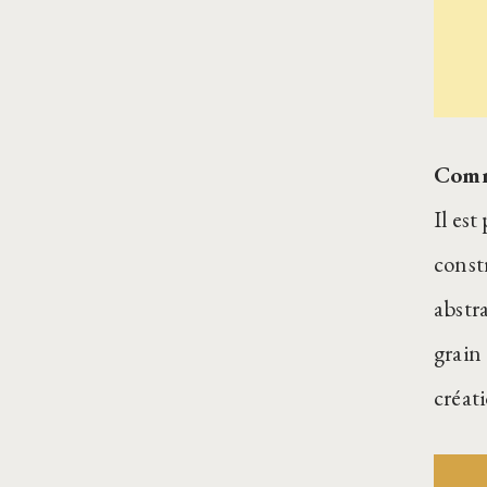
Comme
Il est
const
abstr
grain 
créat