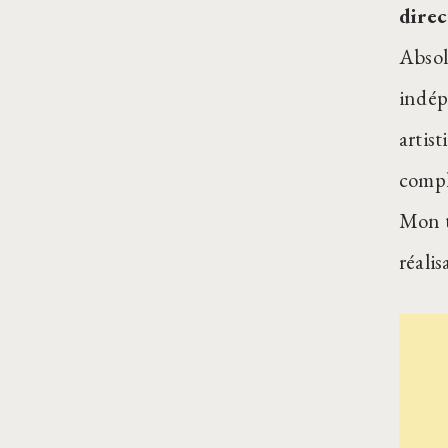
direc
Absol
indép
artis
compl
Mon tr
réali