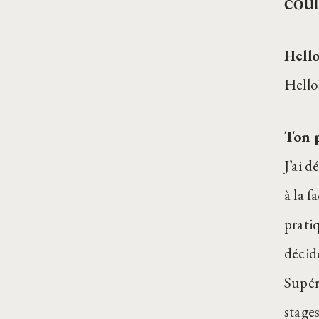
coul
Hell
Hello
Ton p
J’ai 
à la 
prati
décid
Supér
stage