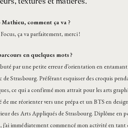
eurs, textures et matières.
o Mathieu, comment ça va ?
 Focus, ça va parfaitement, merci !
arcours en quelques mots ?
débuté par une petite erreur d’orientation en entamant
fac de Strasbourg. Préférant esquisser des croquis pend
ques, ce qui a confirmé mon attrait pour les arts graph
é de me réorienter vers une prépa et un BTS en design
ieur des Arts Appliqués de Strasbourg. Diplôme en po
s, j’ai immédiatement commencé mon activité en tant 