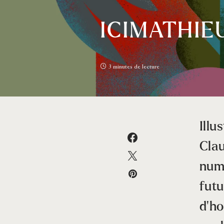
ICIMATHIEU
3 minutes de lecture
Illu
Clau
numé
futu
d’ho